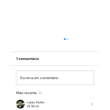
1 comentário
Escreva um comentário
Mais recente
Petrobras traz André NutriChef para a
Feira do Livro de Porto Alegre
Lukas Müller
24 de jul.