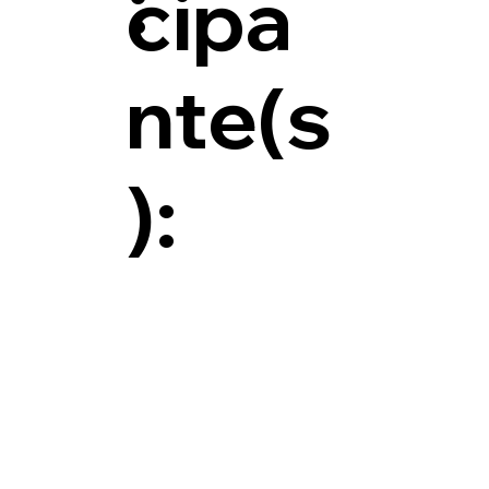
:
cipa
nte(s
):