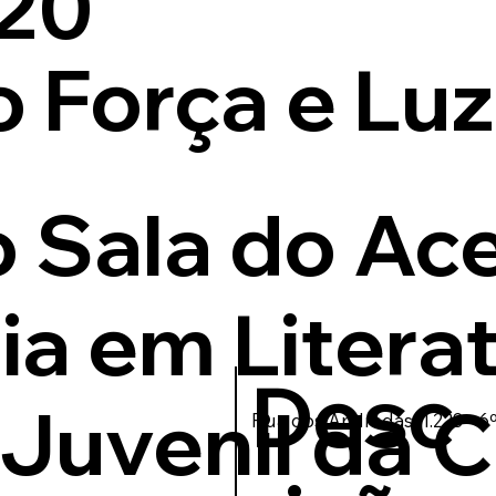
/20
 Força e Luz
o Sala do Ac
ia em Litera
Desc
e Juvenil da 
Rua dos Andradas, 1.223 - 6