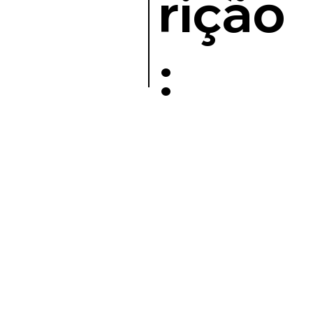
rição
: