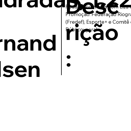
Desc
Roda de conversa com Liza 
Promoção: Federação Riogra
)
rição
(Fredef), Esporte+ e Comitê 
Público: geral
rnand
:
lsen