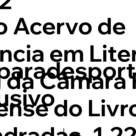
2
o Acervo de
ncia em Lite
paradesport
il da Câmara 
lusivo
nse do Livr
dradas, 1.22