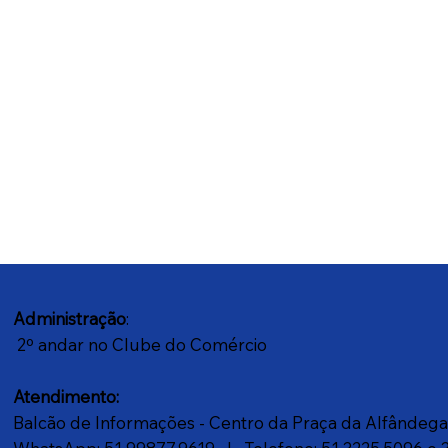
Administração
:
2º andar no Clube do Comércio
Atendimento:
Balcão de Informações - Centro da Praça da Alfândeg