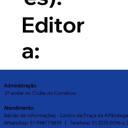
Editor
a:
Administração
:
2º andar no Clube do Comércio
Atendimento:
Balcão de Informações - Centro da Praça da Alfândeg
WhatsApp: 51 99877.9619
| Telefone: 51 3225.5096 e 