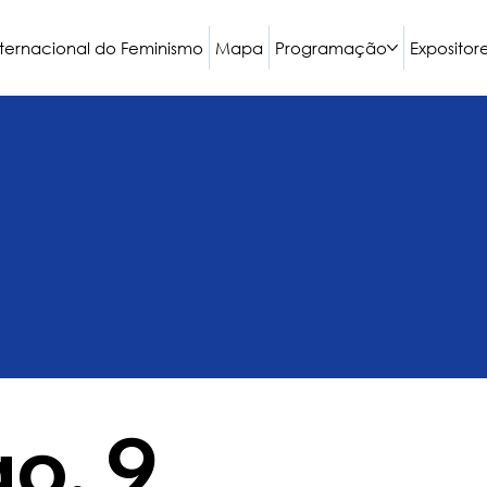
nternacional do Feminismo
Mapa
Programação
Expositor
o, 9