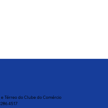
a e Térreo do Clube do Comércio
3286.4517