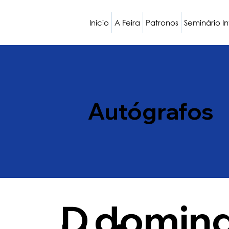
Início
A Feira
Patronos
Seminário I
Autógrafos
D
doming