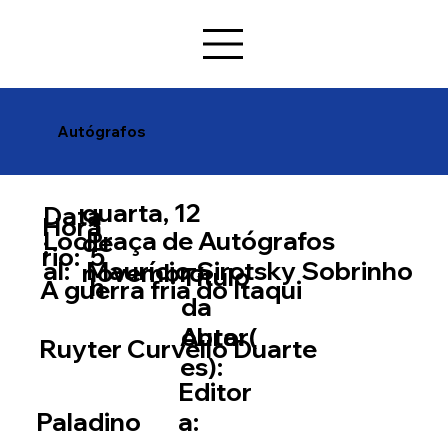
Autógrafos
quarta, 12
Data
Horá
1
Loc
Praça de Autógrafos
de
:
rio:
5
al:
Maurício Sirotsky Sobrinho
novembro
Título
h
A guerra fria do Itaqui
da
Autor(
obra:
Ruyter Curvello Duarte
es):
Editor
a:
Paladino