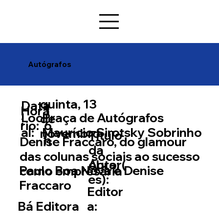
Autógrafos
quinta, 13
Data
Horá
1
Loc
Praça de Autógrafos
de
:
rio:
6
al:
Maurício Sirotsky Sobrinho
novembro
Título
h
Denise Fraccaro, do glamour
da
das colunas sociais ao sucesso
Autor(
obra:
Paulo Boa Nova e Denise
como empresária
es):
Fraccaro
Editor
a:
Bá Editora