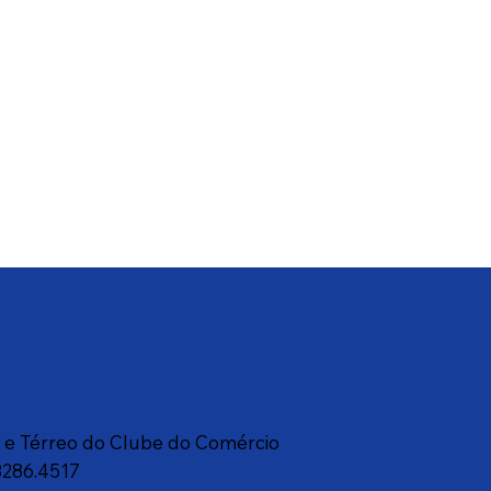
a e Térreo do Clube do Comércio
3286.4517