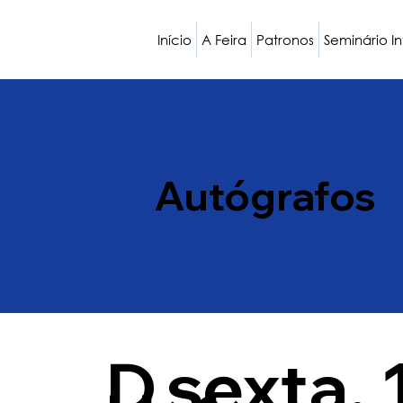
Início
A Feira
Patronos
Seminário I
Autógrafos
D
sexta, 