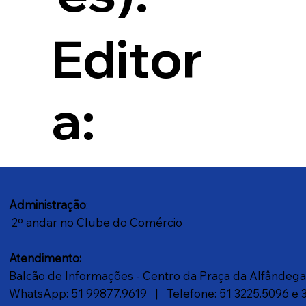
Editor
a:
Administração
:
2º andar no Clube do Comércio
Atendimento:
Balcão de Informações - Centro da Praça da Alfândeg
WhatsApp: 51 99877.9619
| Telefone: 51 3225.5096 e 