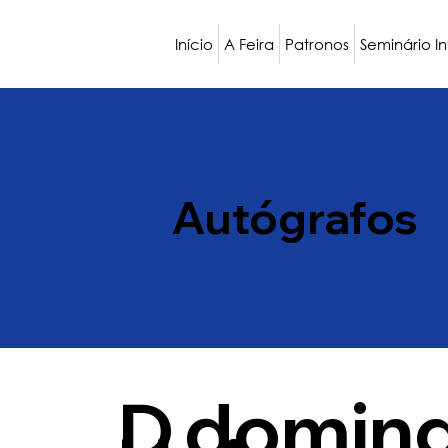
Início
A Feira
Patronos
Seminário I
Autógrafos
D
doming