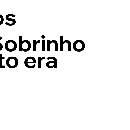
os
Sobrinho
to era