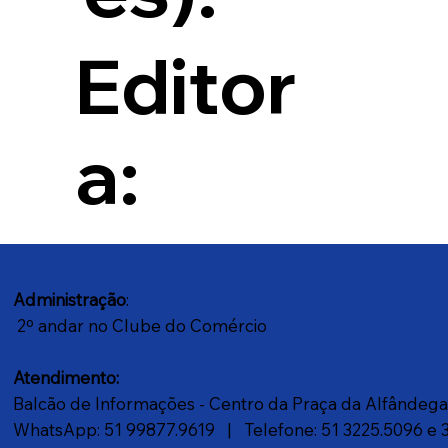
Editor
a:
Administração
:
2º andar no Clube do Comércio
Atendimento:
Balcão de Informações - Centro da Praça da Alfândeg
WhatsApp: 51 99877.9619
| Telefone: 51 3225.5096 e 