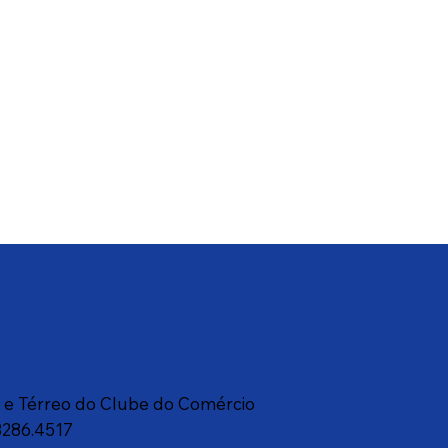
a e Térreo do Clube do Comércio
3286.4517