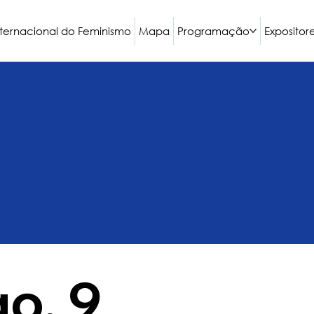
nternacional do Feminismo
Mapa
Programação
Expositor
o, 9