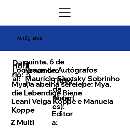
Autógrafos
quinta, 6 de
Data
Horá
1
Loc
Praça de Autógrafos
novembro
:
rio:
5
al:
Maurício Sirotsky Sobrinho
Título
h
Mya, a abelha serelepe: Mya,
da
die Lebendige Biene
Autor(
obra:
Leani Veiga Koppe e Manuela
es):
Koppe
Editor
a:
Z Multi