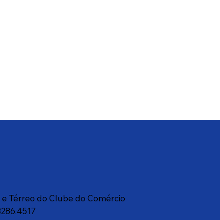
a e Térreo do Clube do Comércio
3286.4517