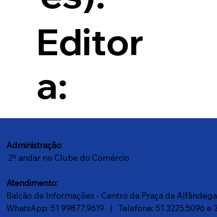
Editor
a:
Administração
:
2º andar no Clube do Comércio
Atendimento:
Balcão de Informações - Centro da Praça da Alfândeg
WhatsApp: 51 99877.9619
| Telefone: 51 3225.5096 e 