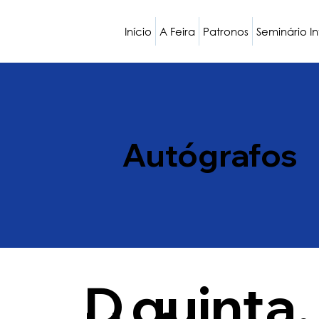
Início
A Feira
Patronos
Seminário I
Autógrafos
D
quinta,