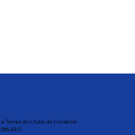
a e Térreo do Clube do Comércio
3286.4517