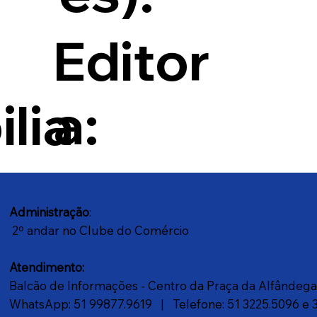
Editor
a:
lia
Administração
:
2º andar no Clube do Comércio
Atendimento:
Balcão de Informações - Centro da Praça da Alfândeg
WhatsApp: 51 99877.9619
| Telefone: 51 3225.5096 e 