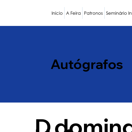
Início
A Feira
Patronos
Seminário I
Autógrafos
D
doming