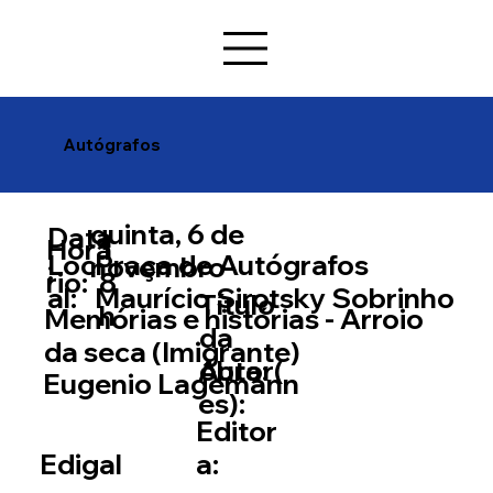
Autógrafos
quinta, 6 de
Data
Horá
1
Loc
Praça de Autógrafos
novembro
:
rio:
8
al:
Maurício Sirotsky Sobrinho
Título
h
Memórias e histórias - Arroio
da
da seca (Imigrante)
Autor(
obra:
Eugenio Lagemann
es):
Editor
a:
Edigal