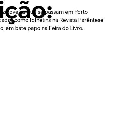
ição:
dez novelas que se passam em Porto
cadas como folhetins na Revista Parêntese
, em bate papo na Feira do Livro.