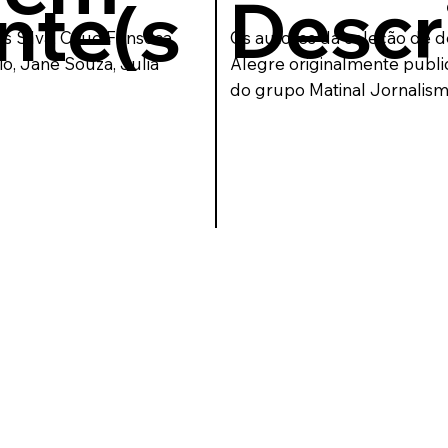
Descr
nte(s
s Silva, Caue Fonseca,
Os autores da coleção de 
zio, Jane Souza, Julia
Alegre originalmente publi
do grupo Matinal Jornalismo