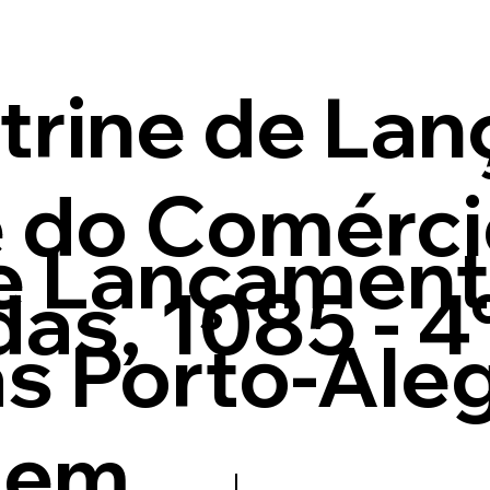
itrine de La
e do Comérci
de Lançament
as, 1085 - 4
as Porto-Ale
gem