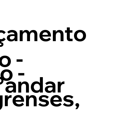
nçamento
o -
o -
°andar
grenses,