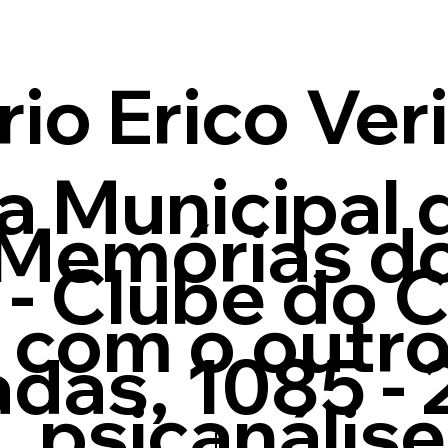
io Erico Ver
 Municipal 
- Memórias d
 - Clube do 
 com o outro
adas, 1085 -
a, psicanálise