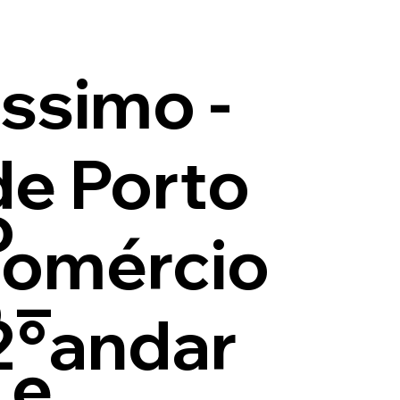
issimo -
de Porto
o
Comércio
 –
 2°andar
 e