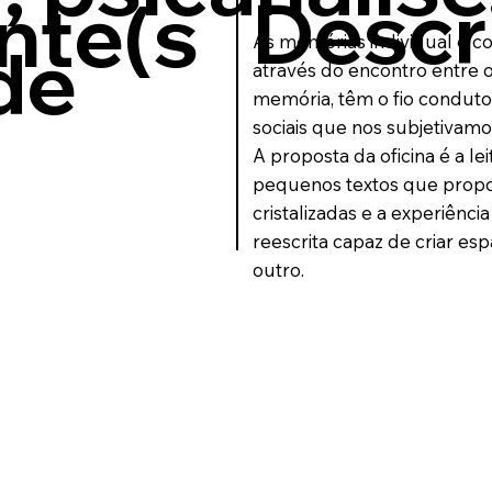
Descr
nte(s
As memórias individual e co
de
através do encontro entre o t
memória, têm o fio condutor 
sociais que nos subjetivamo
A proposta da oficina é a le
pequenos textos que propo
cristalizadas e a experiênc
reescrita capaz de criar es
outro.