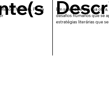
Descr
nte(s
, Manoel Madeira, Paula
Em sua vida e em sua obra, 
er
desafios humanos que se ap
estratégias literárias que