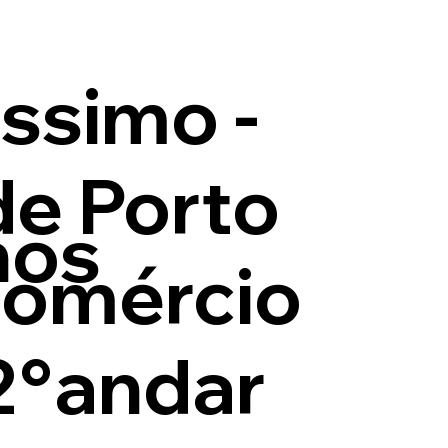
issimo -
de Porto
nos
Comércio
 2°andar