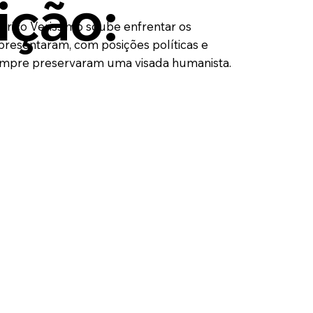
ição:
Erico Verissimo soube enfrentar os
resentaram, com posições políticas e
 sempre preservaram uma visada humanista.