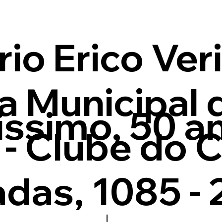
io Erico Ver
 Municipal 
issimo, 50 a
 - Clube do 
adas, 1085 -