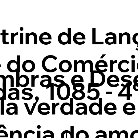
itrine de La
e do Comérci
mbras e Dese
as, 1085 - 4
la verdade e
ência do am