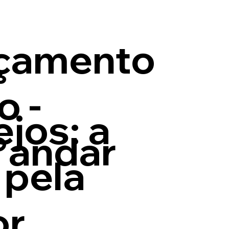
nçamento
o -
jos: a
°andar
 pela
or