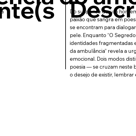
Descr
nte(s
va
Do suspense de um homem 
paixão que sangra em poesia
se encontram para dialogar 
pele. Enquanto “O Segredo
identidades fragmentadas e
da ambulância” revela a ur
emocional. Dois modos disti
poesia — se cruzam neste 
o desejo de existir, lembrar