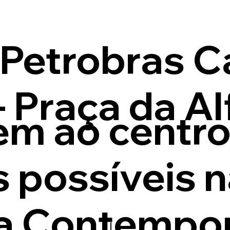
 Petrobras C
- Praça da A
m ao centro
 possíveis n
ra Contempo