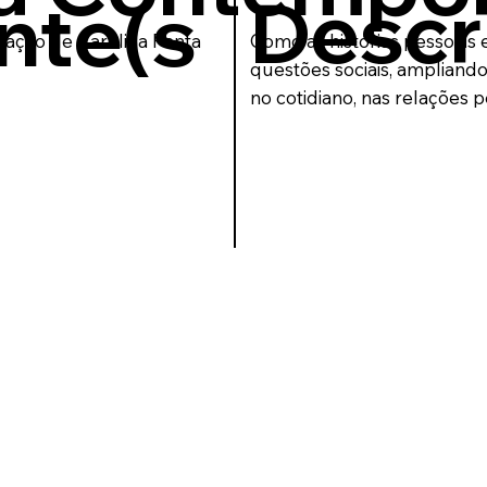
Descr
nte(s
iação de Carolina Panta
Como as histórias pessoais 
questões sociais, ampliando
no cotidiano, nas relações 