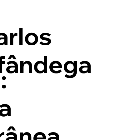
arlos
lfândega
:
a
rânea