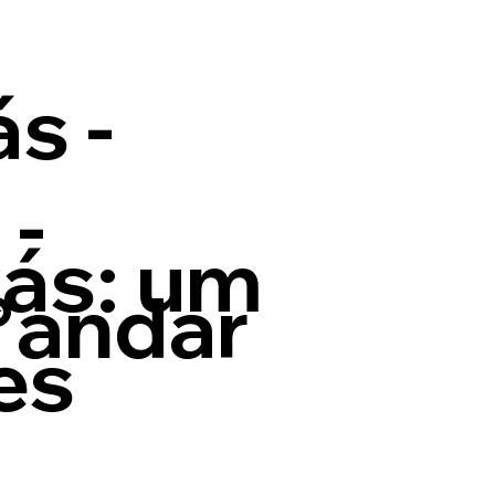
s -
 -
xás: um
°andar
es