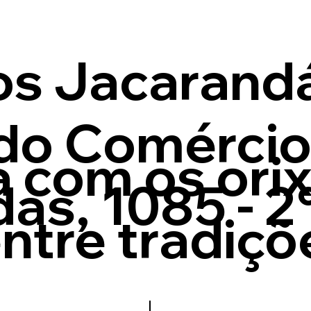
os Jacarandá
do Comércio
 com os ori
as, 1085 - 2
ntre tradiçõ