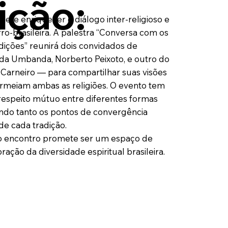
ição:
ete enriquecer o diálogo inter-religioso e
fro-brasileira. A palestra “Conversa com os
adições” reunirá dois convidados de
da Umbanda, Norberto Peixoto, e outro do
arneiro — para compartilhar suas visões
rmeiam ambas as religiões. O evento tem
espeito mútuo entre diferentes formas
ando tanto os pontos de convergência
de cada tradição.
 o encontro promete ser um espaço de
ação da diversidade espiritual brasileira.