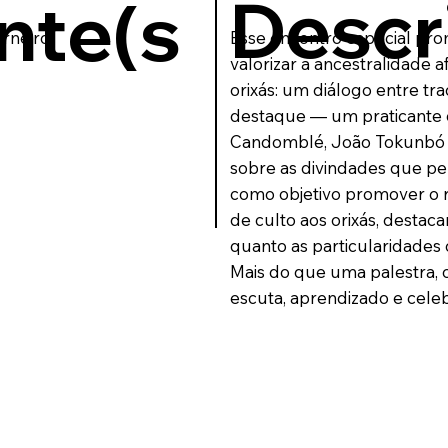
Descr
nte(s
rneiro
Esse encontro especial prom
valorizar a ancestralidade a
orixás: um diálogo entre tr
destaque — um praticante 
Candomblé, João Tokunbó C
sobre as divindades que pe
como objetivo promover o r
de culto aos orixás, destac
quanto as particularidades 
Mais do que uma palestra,
escuta, aprendizado e celebr