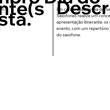
Descr
nte(s
son
Em celebração ao Dia do Sa
sta.
Saxofones realiza um conce
apresentação itinerante, os
evento, com um repertório 
do saxofone.