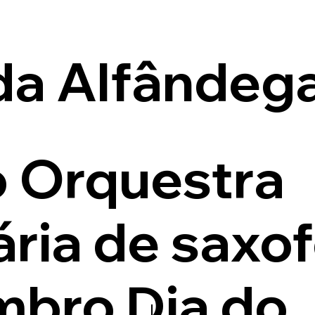
da Alfândeg
 Orquestra
ria de saxof
bro Dia do