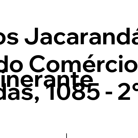
os Jacarandá
do Comércio
inerante
as, 1085 - 2