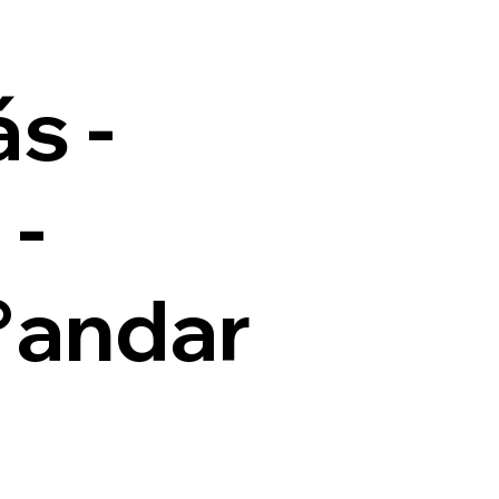
s -
 -
°andar