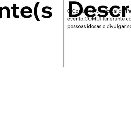
Descr
nte(s
O Conselho Municipal da Pe
evento COMUI Itinerante co
pessoas idosas e divulgar s