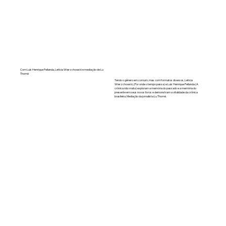
Com Luís Henrique Pellanda, Letícia Wierzchowski e mediação de Lu
Thomé
Tendo o gênero em comum, mas com formatos diversos, Leticia
Wierzchowski, (Por onde o tempo passa) e Luís Henrique Pellanda (A
crônica não mata) exploram a memória do passado e a memória do
presente em seus novos livros e demonstram a vitalidade da crônica
brasileira. Mediação da jornalista Lu Thomé.